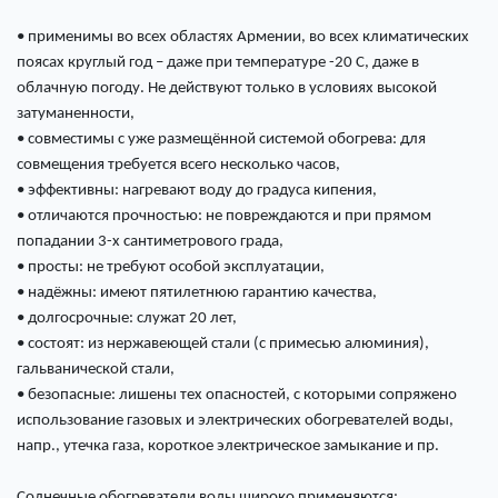
• применимы во всех областях Армении, во всех климатических
поясах круглый год – даже при температуре -20 С, даже в
облачную погоду. Не действуют только в условиях высокой
затуманенности,
• совместимы с уже размещённой системой обогрева: для
совмещения требуется всего несколько часов,
• эффективны: нагревают воду до градуса кипения,
• отличаются прочностью: не повреждаются и при прямом
попадании 3-х сантиметрового града,
• просты: не требуют особой эксплуатации,
• надёжны: имеют пятилетнюю гарантию качества,
• долгосрочные: служат 20 лет,
• состоят: из нержавеющей стали (с примесью алюминия),
гальванической стали,
• безопасные: лишены тех опасностей, с которыми сопряжено
использование газовых и электрических обогревателей воды,
напр., утечка газа, короткое электрическое замыкание и пр.
Солнечные обогреватели воды широко применяются: